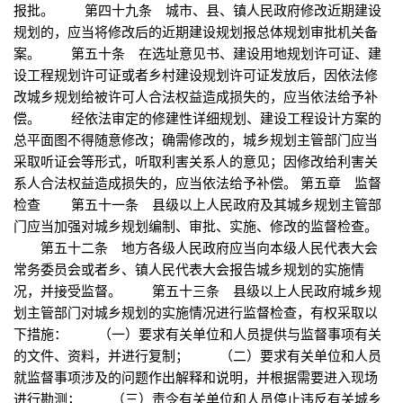
报批。 第四十九条 城市、县、镇人民政府修改近期建设
规划的，应当将修改后的近期建设规划报总体规划审批机关备
案。 第五十条 在选址意见书、建设用地规划许可证、建
设工程规划许可证或者乡村建设规划许可证发放后，因依法修
改城乡规划给被许可人合法权益造成损失的，应当依法给予补
偿。 经依法审定的修建性详细规划、建设工程设计方案的
总平面图不得随意修改；确需修改的，城乡规划主管部门应当
采取听证会等形式，听取利害关系人的意见；因修改给利害关
系人合法权益造成损失的，应当依法给予补偿。 第五章 监督
检查 第五十一条 县级以上人民政府及其城乡规划主管部
门应当加强对城乡规划编制、审批、实施、修改的监督检查。
第五十二条 地方各级人民政府应当向本级人民代表大会
常务委员会或者乡、镇人民代表大会报告城乡规划的实施情
况，并接受监督。 第五十三条 县级以上人民政府城乡规
划主管部门对城乡规划的实施情况进行监督检查，有权采取以
下措施： （一）要求有关单位和人员提供与监督事项有关
的文件、资料，并进行复制； （二）要求有关单位和人员
就监督事项涉及的问题作出解释和说明，并根据需要进入现场
进行勘测； （三）责令有关单位和人员停止违反有关城乡