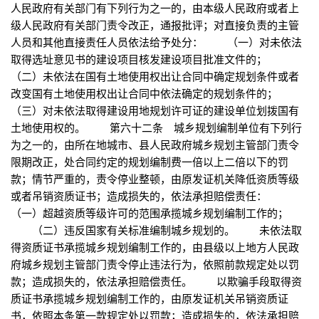
人民政府有关部门有下列行为之一的，由本级人民政府或者上
级人民政府有关部门责令改正，通报批评；对直接负责的主管
人员和其他直接责任人员依法给予处分： （一）对未依法
取得选址意见书的建设项目核发建设项目批准文件的；
（二）未依法在国有土地使用权出让合同中确定规划条件或者
改变国有土地使用权出让合同中依法确定的规划条件的；
（三）对未依法取得建设用地规划许可证的建设单位划拨国有
土地使用权的。 第六十二条 城乡规划编制单位有下列行
为之一的，由所在地城市、县人民政府城乡规划主管部门责令
限期改正，处合同约定的规划编制费一倍以上二倍以下的罚
款；情节严重的，责令停业整顿，由原发证机关降低资质等级
或者吊销资质证书；造成损失的，依法承担赔偿责任：
（一）超越资质等级许可的范围承揽城乡规划编制工作的；
（二）违反国家有关标准编制城乡规划的。 未依法取
得资质证书承揽城乡规划编制工作的，由县级以上地方人民政
府城乡规划主管部门责令停止违法行为，依照前款规定处以罚
款；造成损失的，依法承担赔偿责任。 以欺骗手段取得资
质证书承揽城乡规划编制工作的，由原发证机关吊销资质证
书，依照本条第一款规定处以罚款；造成损失的，依法承担赔