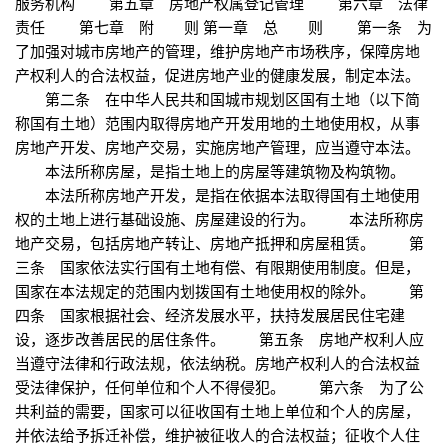
服务机构 第五章 房地产权属登记管理 第六章 法律
责任 第七章 附 则 第一章 总 则 第一条 为
了加强对城市房地产的管理，维护房地产市场秩序，保障房地
产权利人的合法权益，促进房地产业的健康发展，制定本法。
第二条 在中华人民共和国城市规划区国有土地（以下简
称国有土地）范围内取得房地产开发用地的土地使用权，从事
房地产开发、房地产交易，实施房地产管理，应当遵守本法。
本法所称房屋，是指土地上的房屋等建筑物及构筑物。
本法所称房地产开发，是指在依据本法取得国有土地使用
权的土地上进行基础设施、房屋建设的行为。 本法所称房
地产交易，包括房地产转让、房地产抵押和房屋租赁。 第
三条 国家依法实行国有土地有偿、有限期使用制度。但是，
国家在本法规定的范围内划拨国有土地使用权的除外。 第
四条 国家根据社会、经济发展水平，扶持发展居民住宅建
设，逐步改善居民的居住条件。 第五条 房地产权利人应
当遵守法律和行政法规，依法纳税。房地产权利人的合法权益
受法律保护，任何单位和个人不得侵犯。 第六条 为了公
共利益的需要，国家可以征收国有土地上单位和个人的房屋，
并依法给予拆迁补偿，维护被征收人的合法权益；征收个人住