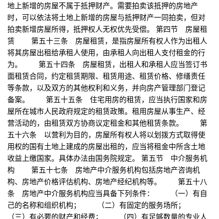
地上新增的房屋不属于抵押财产。需要拍卖该抵押的房地产
时，可以依法将土地上新增的房屋与抵押财产一同拍卖，但对
拍卖新增房屋所得，抵押权人无权优先受偿。 第四节 房屋租
赁 第五十三条 房屋租赁，是指房屋所有权人作为出租人
将其房屋出租给承租人使用，由承租人向出租人支付租金的行
为。 第五十四条 房屋租赁，出租人和承租人应当签订书
面租赁合同，约定租赁期限、租赁用途、租赁价格、修缮责任
等条款，以及双方的其他权利和义务，并向房产管理部门登记
备案。 第五十五条 住宅用房的租赁，应当执行国家和房
屋所在城市人民政府规定的租赁政策。租用房屋从事生产、经
营活动的，由租赁双方协商议定租金和其他租赁条款。 第
五十六条 以营利为目的，房屋所有权人将以划拨方式取得使
用权的国有土地上建成的房屋出租的，应当将租金中所含土地
收益上缴国家。具体办法由国务院规定。 第五节 中介服务机
构 第五十七条 房地产中介服务机构包括房地产咨询机
构、房地产价格评估机构、房地产经纪机构等。 第五十八
条 房地产中介服务机构应当具备下列条件： （一）有自
己的名称和组织机构； （二）有固定的服务场所；
（三）有必要的财产和经费； （四）有足够数量的专业人