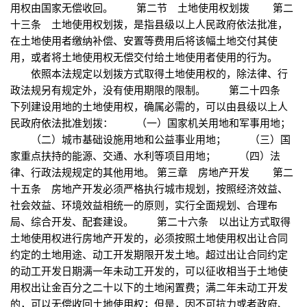
用权由国家无偿收回。 第二节 土地使用权划拨 第二
十三条 土地使用权划拨，是指县级以上人民政府依法批准，
在土地使用者缴纳补偿、安置等费用后将该幅土地交付其使
用，或者将土地使用权无偿交付给土地使用者使用的行为。
依照本法规定以划拨方式取得土地使用权的，除法律、行
政法规另有规定外，没有使用期限的限制。 第二十四条
下列建设用地的土地使用权，确属必需的，可以由县级以上人
民政府依法批准划拨： （一）国家机关用地和军事用地；
（二）城市基础设施用地和公益事业用地； （三）国
家重点扶持的能源、交通、水利等项目用地； （四）法
律、行政法规规定的其他用地。 第三章 房地产开发 第二
十五条 房地产开发必须严格执行城市规划，按照经济效益、
社会效益、环境效益相统一的原则，实行全面规划、合理布
局、综合开发、配套建设。 第二十六条 以出让方式取得
土地使用权进行房地产开发的，必须按照土地使用权出让合同
约定的土地用途、动工开发期限开发土地。超过出让合同约定
的动工开发日期满一年未动工开发的，可以征收相当于土地使
用权出让金百分之二十以下的土地闲置费；满二年未动工开发
的，可以无偿收回土地使用权；但是，因不可抗力或者政府、